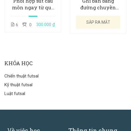
Phối hợp sút cầu
Ghi bàn bằng
môn ngay từ quả
đường chuyền
giao bóng
vào cột xa
SẮP RA MẮT
300.000 ₫
6
0
KHÓA HỌC
Chiến thuật futsal
Kỹ thuật futsal
Luật futsal
Về việc học
Thông tin chung