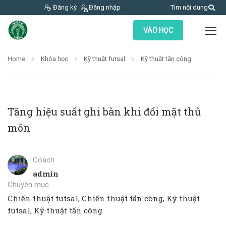
Đăng ký
Đăng nhập
Tìm nội dung
VÀO HỌC
Home
Khóa học
Kỹ thuật futsal
Kỹ thuật tấn công
Tăng hiệu suất ghi bàn khi đối mặt thủ
môn
Coach
admin
Chuyên mục
Chiến thuật futsal
,
Chiến thuật tấn công
,
Kỹ thuật
futsal
,
Kỹ thuật tấn công