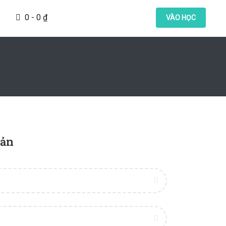
0 -
0
₫
VÀO HỌC
oản