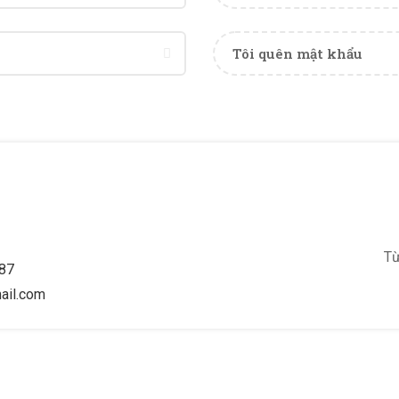
Tôi quên mật khẩu
Từ
87
ail.com