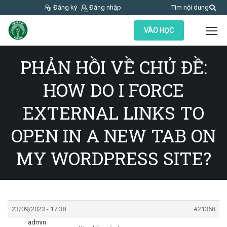
Đăng ký
Đăng nhập
Tìm nội dung
VÀO HỌC
PHẢN HỒI VỀ CHỦ ĐỀ:
HOW DO I FORCE
EXTERNAL LINKS TO
OPEN IN A NEW TAB ON
MY WORDPRESS SITE?
23/09/2023 - 17:38
#21358
admin