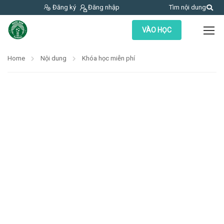
Đăng ký
Đăng nhập
Tìm nội dung
VÀO HỌC
Home
Nội dung
Khóa học miễn phí